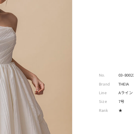
No.
03-8002
Brand
THEIA
Line
Aライン
Size
7号
Rank
★