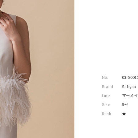
No.
03-8001
Brand
Safiyaa
Line
マーメ
Size
9号
Rank
★